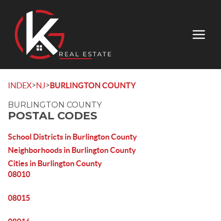
>
>
INDEX
NJ
BURLINGTON COUNTY
BURLINGTON COUNTY
POSTAL CODES
School Districts in Burlington County
Neighborhoods in Burlington County
Cities in Burlington County
08010
08015